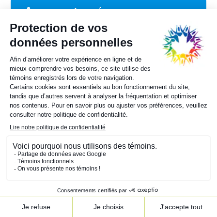
Avez-vous trouvé ce que vous
désiriez ?
J'ai une suggestion à partager
Conseil des ministres
sur la francophonie canadienne.
Sylvie Painchaud
Directrice générale
819 805-6174
Contactez-nous