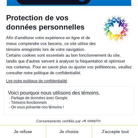
Conseil des ministres
sur la francophonie canadienne.
Sylvie Painchaud
Directrice générale
819 805-6174
Contactez-nous
© 2021 cmfc-mccf.ca Tous droits réservés |
Politique de
confidentialité