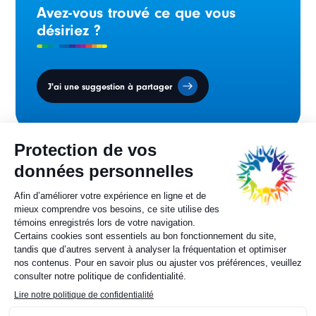
Avez-vous trouvé ce que vous
désiriez ?
J'ai une suggestion à partager
Conseil des ministres
sur la francophonie canadienne.
Sylvie Painchaud
Directrice générale
819 805-6174
Contactez-nous