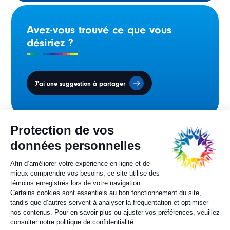
Avez-vous trouvé ce que vous
désiriez ?
J'ai une suggestion à partager
Conseil des ministres
sur la francophonie canadienne.
Sylvie Painchaud
Directrice générale
819 805-6174