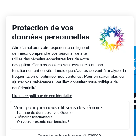
Inscrivez-vous
Ave
à notre infolettre
que
J'a
Je veux m'inscrire
pa