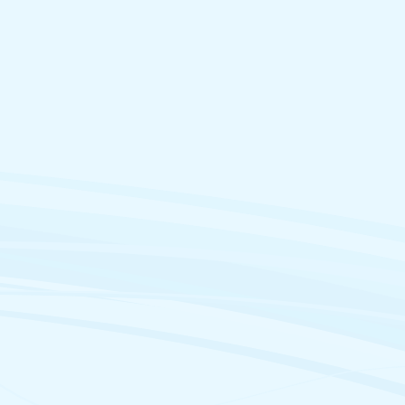
égislative du Yukon
hitehorse (Yukon)
yukonassembly.ca