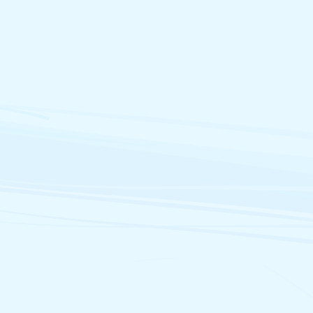
Assemblée l
C.P. 2703 W
Y1A 2C6
laura.lang@