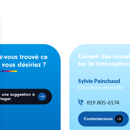
Conseil des minist
z-vous trouvé ce
sur la francopho
 vous désiriez ?
Sylvie Painchaud
Directrice générale
i une suggestion à
rtager
819 805-6174
Contactez-nous