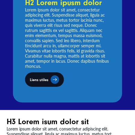
H2 Lorem ipusm dolor
Lorem ipsum dolor sit amet, consectetur
adipiscing elit. Suspendisse aliquet, ligula ac
maximus luctus, metus tortor lacinia nunc,
quis viverra elit risus sed neque. Donec
rutrum sagittis ex vel sagittis. Aliquam nec
enim elementum, tempus massa euismod,
convallis sapien. Sed leo libero, interdum
tincidunt arcu in, ullamcorper semper mi.
Vivamus vitae lobortis felis, id gravida risus.
Curabitur nulla magna, mattis at lobortis sit
amet, tempor in lacus. Donec dapibus finibus
rhoncus.
Liens utiles
H3 Lorem isum dolor sit
Lorem ipsum dolor sit amet, consectetur adipiscing elit.
Suspendisse aliquet, ligula ac maximus luctus, metus tort