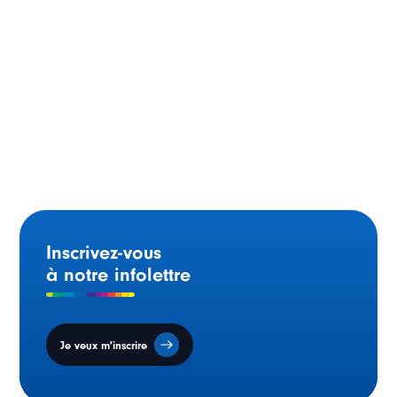
Déclaration des ministres Steven Guilbeault et Shafqat
Ali à l’occasion de la Journée des langues officielles du
Canada
Inscrivez-vous
à notre infolettre
Je veux m'inscrire