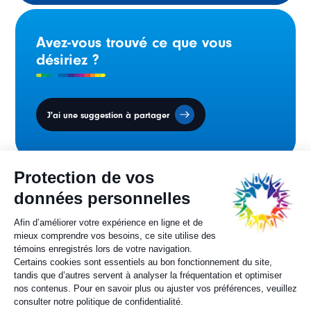
Avez-vous trouvé ce que vous
désiriez ?
J'ai une suggestion à partager
Conseil des ministres
sur la francophonie canadienne.
Sylvie Painchaud
Directrice générale
819 805-6174