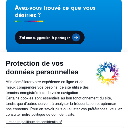
Avez-vous trouvé ce que vous
désiriez ?
J'ai une suggestion à partager
Conseil des ministres
sur la francophonie canadienne.
Sylvie Painchaud
Directrice générale
819 805-6174
Contactez-nous