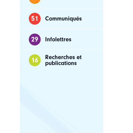
51
Communiqués
29
Infolettres
Recherches et
16
publications