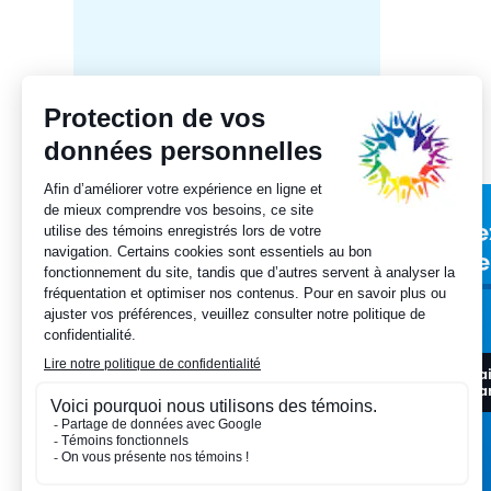
poste
Inscrivez-vous
Ave
à notre infolettre
que
J'a
Je veux m'inscrire
pa