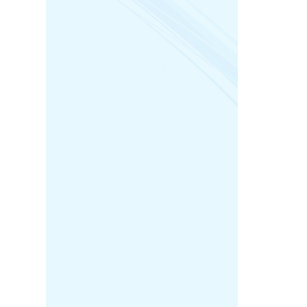
Déclar
commis
offici
l’occas