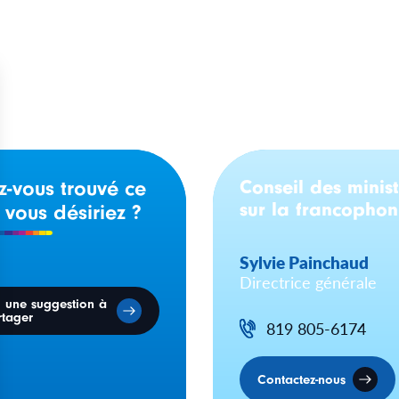
Conseil des minist
z-vous trouvé ce
sur la francopho
 vous désiriez ?
Sylvie Painchaud
Directrice générale
i une suggestion à
rtager
819 805-6174
Contactez-nous