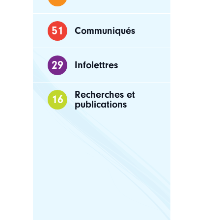
51
Communiqués
Le secré
Goudy, é
rapport 
29
Infolettres
Recherches et
16
publications