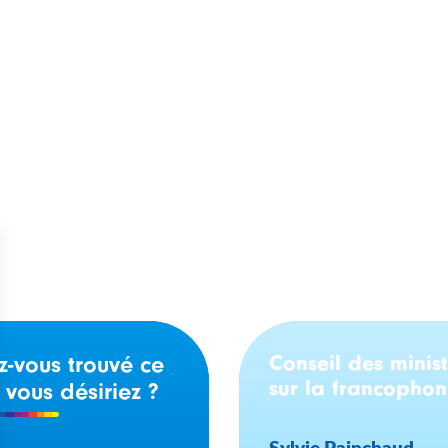
stre Fraser souligne
Yukon : un nouveau
ut de la Semaine
programme de finan
ale de l’immigration
pour la Journée de l
phone 2021
francophonie yukonn
Conseil des minist
z-vous trouvé ce
sur la francopho
 vous désiriez ?
Sylvie Painchaud