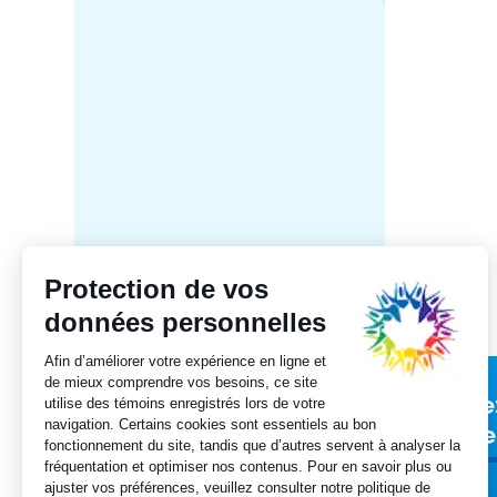
Le mini
le déb
nation
franco
Inscrivez-vous
Ave
à notre infolettre
que