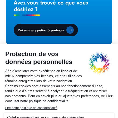
Avez-vous trouvé ce que vous
désiriez ?
J'ai une suggestion à partager
Conseil des ministres
sur la francophonie canadienne.
Sylvie Painchaud
Directrice générale
819 805-6174
Contactez-nous